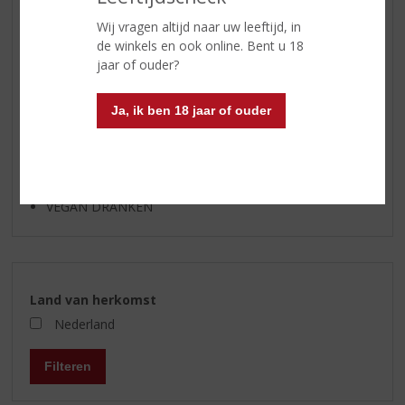
SHOTJES
Wij vragen altijd naar uw leeftijd, in
de winkels en ook online. Bent u 18
KANT EN KLAAR
jaar of ouder?
FRISDRANK
GLASWERK
Ja, ik ben 18 jaar of ouder
GESCHENKVERPAKKING
(RELATIE)GESCHENKEN
ALCOHOLVRIJE DRANKEN
VEGAN DRANKEN
Land van herkomst
Nederland
Filteren