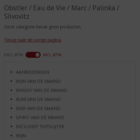
S
Obstler / Eau de Vie / Marc / Palinka /
p
r
Slivovitz
i
Deze categorie bevat geen producten.
n
g
Terug naar de vorige pagina
n
a
a
EXCL. BTW
INCL. BTW
r
d
AANBIEDINGEN
e
n
WIJN VAN DE MAAND
a
WHISKY VAN DE MAAND
v
i
RUM VAN DE MAAND
g
BIER VAN DE MAAND
a
SPIRIT VAN DE MAAND
t
i
EXCLUSIEF TOPSLIJTER
e
WIJN