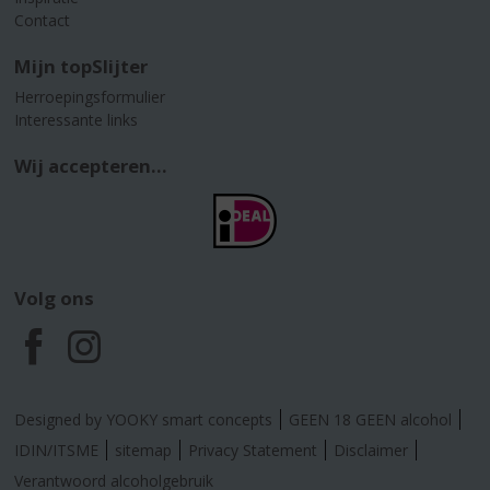
Contact
Mijn topSlijter
Herroepingsformulier
Interessante links
Wij accepteren...
Volg ons
F
I
a
n
Designed by YOOKY smart concepts
GEEN 18 GEEN alcohol
c
s
IDIN/ITSME
sitemap
Privacy Statement
Disclaimer
Verantwoord alcoholgebruik