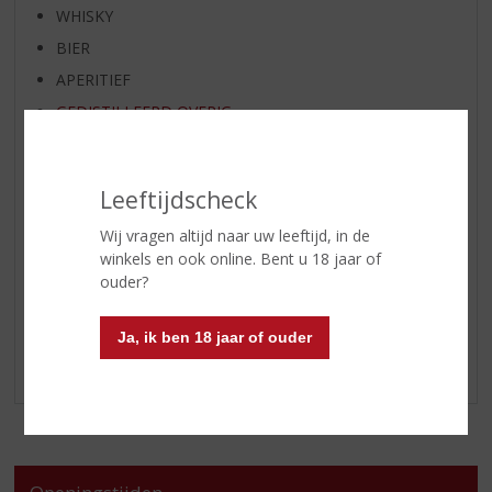
WHISKY
BIER
APERITIEF
GEDISTILLEERD OVERIG
SHOTJES
KANT EN KLAAR
Leeftijdscheck
FRISDRANK
Wij vragen altijd naar uw leeftijd, in de
GLASWERK
winkels en ook online. Bent u 18 jaar of
GESCHENKVERPAKKING
ouder?
(RELATIE)GESCHENKEN
ALCOHOLVRIJE DRANKEN
Ja, ik ben 18 jaar of ouder
VEGAN DRANKEN