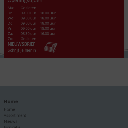
Openingstijden
Ma
:
Gesloten
Di
:
09.00 uur | 18.00 uur
Wo
:
09.00 uur | 18.00 uur
Do
:
09.00 uur | 18.00 uur
Vr
:
09.00 uur | 18.00 uur
Za
:
08.30 uur | 16.00 uur
Zo:
Gesloten
NIEUWSBRIEF
Schrijf je hier in
Home
Home
Assortiment
Nieuws
Inspiratie