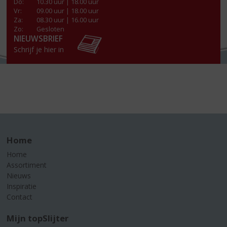
Do
:
10.30 uur | 18.00 uur
Vr
:
09.00 uur | 18.00 uur
Za
:
08.30 uur | 16.00 uur
Zo:
Gesloten
NIEUWSBRIEF
Schrijf je hier in
Home
Home
Assortiment
Nieuws
Inspiratie
Contact
Mijn topSlijter