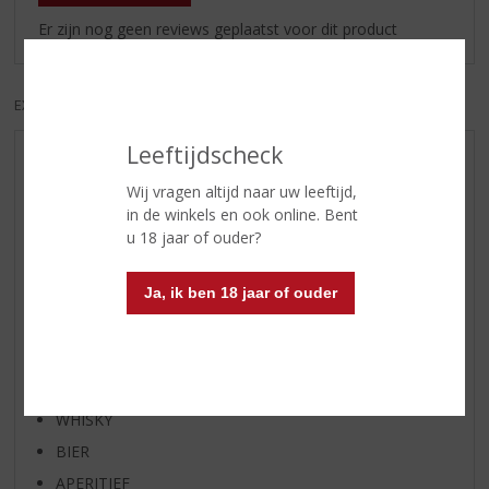
Er zijn nog geen reviews geplaatst voor dit product
EXCL. BTW
INCL. BTW
Leeftijdscheck
AANBIEDINGEN
Wij vragen altijd naar uw leeftijd,
WIJN VAN DE MAAND
in de winkels en ook online. Bent
WHISKY VAN DE MAAND
u 18 jaar of ouder?
RUM VAN DE MAAND
BIER VAN DE MAAND
Ja, ik ben 18 jaar of ouder
SPIRIT VAN DE MAAND
EXCLUSIEF TOPSLIJTER
WIJN
WHISKY
BIER
APERITIEF