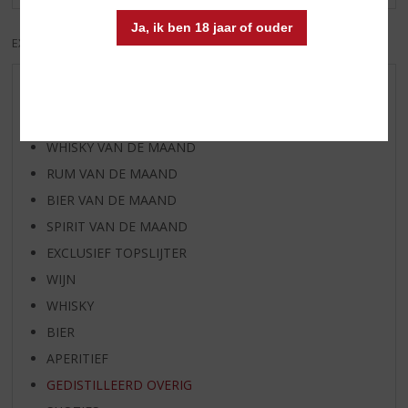
Ja, ik ben 18 jaar of ouder
EXCL. BTW
INCL. BTW
AANBIEDINGEN
WIJN VAN DE MAAND
WHISKY VAN DE MAAND
RUM VAN DE MAAND
BIER VAN DE MAAND
SPIRIT VAN DE MAAND
EXCLUSIEF TOPSLIJTER
WIJN
WHISKY
BIER
APERITIEF
GEDISTILLEERD OVERIG