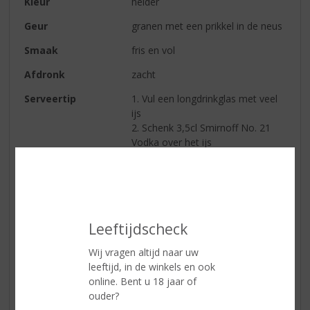
Kleur
helder
Geur
granen met een prikkel in de neus
Smaak
fris en vol
Afdronk
zacht
Serveertip
1. Vul een longdrinkglas met veel
ijs
2. Schenk 3,5cl Smirnoff No. 21
Vodka over het ijs
3. Vul het glas af met
cranberrysap en voeg tenslotte
een partje limoen toe.
Leeftijdscheck
Reviews
Wij vragen altijd naar uw
leeftijd, in de winkels en ook
Schrijf een review
online. Bent u 18 jaar of
Er zijn nog geen reviews geplaatst voor dit product
ouder?