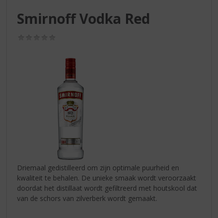
S
p
Smirnoff Vodka Red
r
i
(0,0
n
/
g
5)
n
a
a
r
d
e
n
a
v
i
g
Driemaal gedistilleerd om zijn optimale puurheid en
a
kwaliteit te behalen. De unieke smaak wordt veroorzaakt
t
doordat het distillaat wordt gefiltreerd met houtskool dat
i
van de schors van zilverberk wordt gemaakt.
e