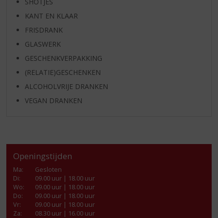
SHOTJES
KANT EN KLAAR
FRISDRANK
GLASWERK
GESCHENKVERPAKKING
(RELATIE)GESCHENKEN
ALCOHOLVRIJE DRANKEN
VEGAN DRANKEN
Openingstijden
Ma
:
Gesloten
Di
:
09.00 uur | 18.00 uur
Wo
:
09.00 uur | 18.00 uur
Do
:
09.00 uur | 18.00 uur
Vr
:
09.00 uur | 18.00 uur
Za
:
08.30 uur | 16.00 uur