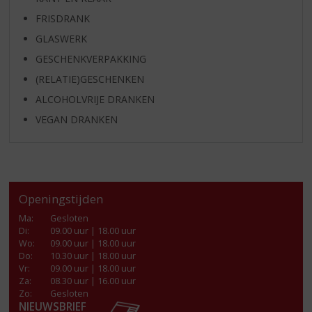
FRISDRANK
GLASWERK
GESCHENKVERPAKKING
(RELATIE)GESCHENKEN
ALCOHOLVRIJE DRANKEN
VEGAN DRANKEN
Openingstijden
Ma
:
Gesloten
Di
:
09.00 uur | 18.00 uur
Wo
:
09.00 uur | 18.00 uur
Do
:
10.30 uur | 18.00 uur
Vr
:
09.00 uur | 18.00 uur
Za
:
08.30 uur | 16.00 uur
Zo:
Gesloten
NIEUWSBRIEF