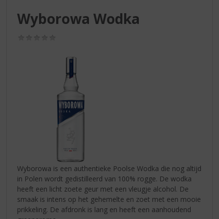
S
p
Wyborowa Wodka
r
i
(0,0
n
/
g
5)
n
a
a
r
d
e
n
a
v
i
g
Wyborowa is een authentieke Poolse Wodka die nog altijd
a
in Polen wordt gedistilleerd van 100% rogge. De wodka
t
heeft een licht zoete geur met een vleugje alcohol. De
i
smaak is intens op het gehemelte en zoet met een mooie
e
prikkeling. De afdronk is lang en heeft een aanhoudend