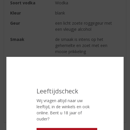
Soort vodka
Wodka
Kleur
blank
Geur
een licht zoete roggegeur met
een vleugje alcohol
Smaak
de smaak is intens op het
gehemelte en zoet met een
mooie prikkeling
Afdronk
lange afdronk met een
aanhoudend graanaroma
Reviews
Leeftijdscheck
Wij vragen altijd naar uw
Schrijf een review
leeftijd, in de winkels en ook
online. Bent u 18 jaar of
Er zijn nog geen reviews geplaatst voor dit product
ouder?