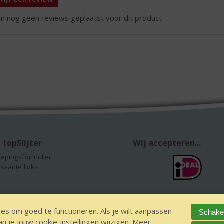
ijn nog geen reviews geplaatst voor dit product
 topSlijter
Wij accepteren...
epingsformulier
essante links
es om goed te functioneren. Als je wilt aanpassen
Schakel
 je jouw cookie-instellingen wijzigen. Meer
GEEN 18 GEEN alcohol
IDIN/ITSME
sitemap
Privacy Statement
Dis