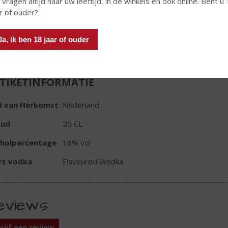
 vragen altijd naar uw leeftijd, in de winkels en ook online. Bent u
r of ouder?
In winkelmand
Ja, ik ben 18 jaar of ouder
TIKETINFORMATIE
d van Herkomst
Nederland
oud
20 CL
oholpercentage
10% vol
rt vodka
Flavoured Wodka
eviews
rijf een review