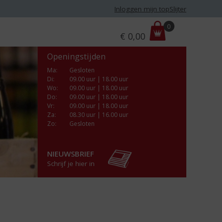
Inloggen mijn topSlijter
P
0
€
0,00
r
i
Openingstijden
j
s
Ma
:
Gesloten
Di
:
09.00 uur | 18.00 uur
:
Wo
:
09.00 uur | 18.00 uur
Do
:
09.00 uur | 18.00 uur
Vr
:
09.00 uur | 18.00 uur
Za
:
08.30 uur | 16.00 uur
Zo:
Gesloten
NIEUWSBRIEF
Schrijf je hier in