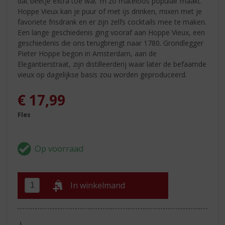
dat beetje extra toe wat 'm zo mateloos populair maakt.
Hoppe Vieux kan je puur of met ijs drinken, mixen met je
favoriete frisdrank en er zijn zelfs cocktails mee te maken.
Een lange geschiedenis ging vooraf aan Hoppe Vieux, een
geschiedenis die ons terugbrengt naar 1780. Grondlegger
Pieter Hoppe begon in Amsterdam, aan de
Elegantierstraat, zijn distilleerderij waar later de befaamde
vieux op dagelijkse basis zou worden geproduceerd.
€
17,99
Fles
In winkelmand