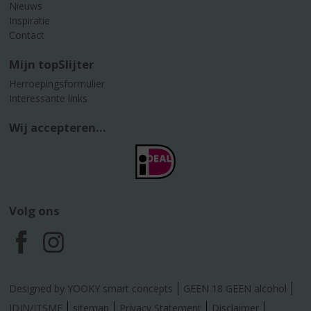
Nieuws
Inspiratie
Contact
Mijn topSlijter
Herroepingsformulier
Interessante links
Wij accepteren...
Volg ons
F
I
a
n
Designed by YOOKY smart concepts
GEEN 18 GEEN alcohol
IDIN/ITSME
sitemap
Privacy Statement
Disclaimer