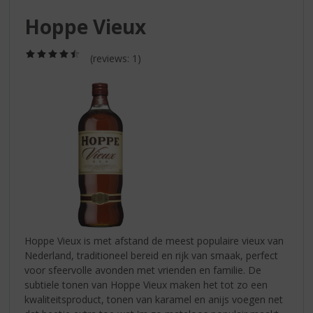
S
p
Hoppe Vieux
r
i
(4,5
(reviews: 1)
n
/
g
5)
n
a
a
r
d
e
n
a
v
i
g
Hoppe Vieux is met afstand de meest populaire vieux van
a
Nederland, traditioneel bereid en rijk van smaak, perfect
t
voor sfeervolle avonden met vrienden en familie. De
i
subtiele tonen van Hoppe Vieux maken het tot zo een
e
kwaliteitsproduct, tonen van karamel en anijs voegen net