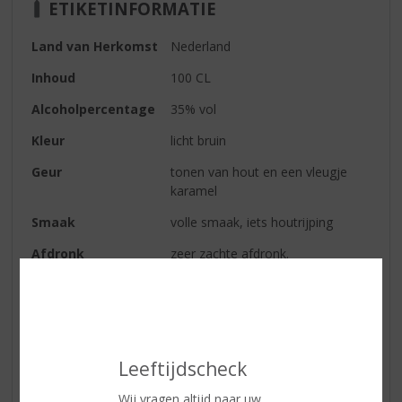
ETIKETINFORMATIE
Land van Herkomst
Nederland
Inhoud
100 CL
Alcoholpercentage
35% vol
Kleur
licht bruin
Geur
tonen van hout en een vleugje
karamel
Smaak
volle smaak, iets houtrijping
Afdronk
zeer zachte afdronk.
Reviews
Schrijf een review
Leeftijdscheck
H. van den Berg
Wij vragen altijd naar uw