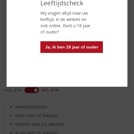
Leeftijdscheck
vullen
Wij vragen altijd naar uw
Afdronk
een zachte en verwarmende
leeftijd, in de winkels en
afdronk
ook online. Bent u 18 jaar
of ouder?
Reviews
Ja, ik ben 18 jaar of ouder
Schrijf een review
Er zijn nog geen reviews geplaatst voor dit product
EXCL. BTW
INCL. BTW
AANBIEDINGEN
WIJN VAN DE MAAND
WHISKY VAN DE MAAND
RUM VAN DE MAAND