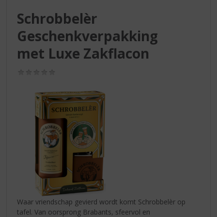
S
p
Schrobbelèr
r
Geschenkverpakking
i
n
met Luxe Zakflacon
g
n
(0,0
a
/
a
5)
r
d
e
n
a
v
i
g
a
t
i
Waar vriendschap gevierd wordt komt Schrobbelèr op
e
tafel. Van oorsprong Brabants, sfeervol en