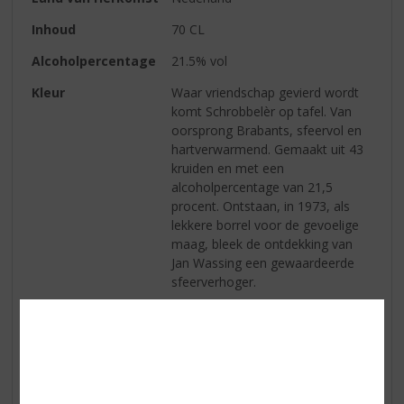
Inhoud
70 CL
Alcoholpercentage
21.5% vol
Kleur
Waar vriendschap gevierd wordt
komt Schrobbelèr op tafel. Van
oorsprong Brabants, sfeervol en
hartverwarmend. Gemaakt uit 43
kruiden en met een
alcoholpercentage van 21,5
procent. Ontstaan, in 1973, als
lekkere borrel voor de gevoelige
maag, bleek de ontdekking van
Jan Wassing een gewaardeerde
sfeerverhoger.
Geur
zoete geur met indrukken van
verschillende kruiden, waaronder
kaneel
Smaak
een fijne, zachte smaak van
subtiele kruiden die de mond