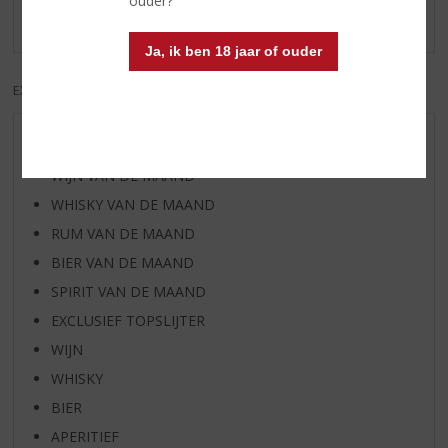
ouder?
Er zijn nog geen reviews geplaatst voor dit product
Ja, ik ben 18 jaar of ouder
EXCL. BTW
INCL. BTW
AANBIEDINGEN
WIJN VAN DE MAAND
WHISKY VAN DE MAAND
RUM VAN DE MAAND
BIER VAN DE MAAND
SPIRIT VAN DE MAAND
EXCLUSIEF TOPSLIJTER
WIJN
WHISKY
BIER
APERITIEF