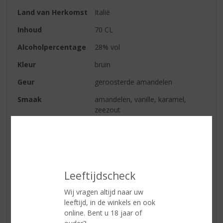
Land van Herkomst
Italië
Inhoud
70 CL
Alcoholpercentage
28% vol
Kleur
bruin
Geur
geroosterde amandelen
Smaak
amandelen, vanille, karamel,
zeezout
Afdronk
amandel met een hint van
Adriatisch zeezout
Serveertip
on the Rocks, of met Ginger Beer
Leeftijdscheck
Reviews
Wij vragen altijd naar uw
leeftijd, in de winkels en ook
online. Bent u 18 jaar of
Schrijf een review