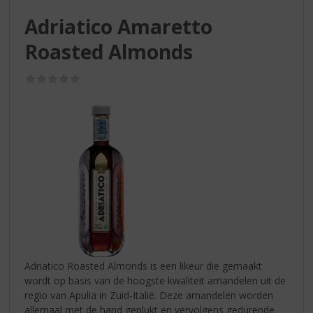
S
p
Adriatico Amaretto
r
Roasted Almonds
i
n
g
(0,0
/
n
5)
a
a
r
d
e
n
a
v
i
g
a
Adriatico Roasted Almonds is een likeur die gemaakt
t
wordt op basis van de hoogste kwaliteit amandelen uit de
i
regio van Apulia in Zuid-Italië. Deze amandelen worden
e
allemaal met de hand geplukt en vervolgens gedurende