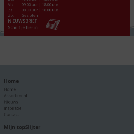
Vr
:
09.00 uur | 18.00 uur
Za
:
08.30 uur | 16.00 uur
Zo:
Gesloten
NIEUWSBRIEF
Schrijf je hier in
Home
Home
Assortiment
Nieuws
Inspiratie
Contact
Mijn topSlijter