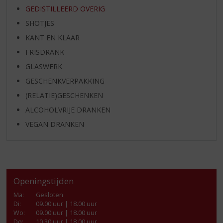
GEDISTILLEERD OVERIG
SHOTJES
KANT EN KLAAR
FRISDRANK
GLASWERK
GESCHENKVERPAKKING
(RELATIE)GESCHENKEN
ALCOHOLVRIJE DRANKEN
VEGAN DRANKEN
Openingstijden
Ma
:
Gesloten
Di
:
09.00 uur | 18.00 uur
Wo
:
09.00 uur | 18.00 uur
Do
:
10.30 uur | 18.00 uur