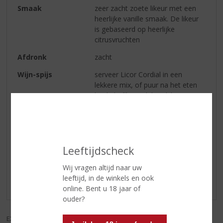
Smaak
zeer zacht zoete likeur met een
heerlijke vanille smaak. De likeur
is gebaseerd op heerlijke
citrusvruchten
Afdronk
zacht
Wijn-spijs
serveer Licor Cordial in een
lekkere mix, of puur na het eten
bij de koffie. Ook heerlijk over uw
ijsdessert
Reviews
Leeftijdscheck
Schrijf een review
Wij vragen altijd naar uw
leeftijd, in de winkels en ook
Er zijn nog geen reviews geplaatst voor dit product
online. Bent u 18 jaar of
ouder?
EXCL. BTW
INCL. BTW