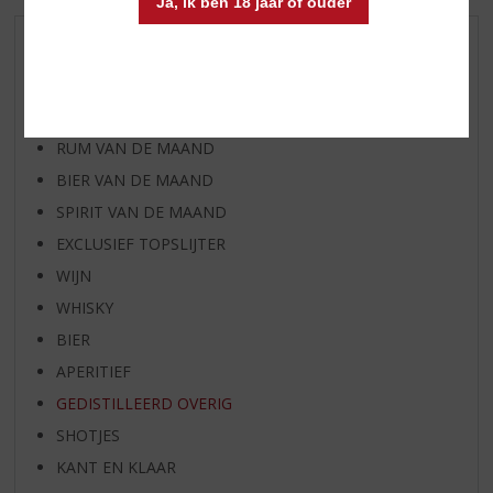
Ja, ik ben 18 jaar of ouder
AANBIEDINGEN
WIJN VAN DE MAAND
WHISKY VAN DE MAAND
RUM VAN DE MAAND
BIER VAN DE MAAND
SPIRIT VAN DE MAAND
EXCLUSIEF TOPSLIJTER
WIJN
WHISKY
BIER
APERITIEF
GEDISTILLEERD OVERIG
SHOTJES
KANT EN KLAAR