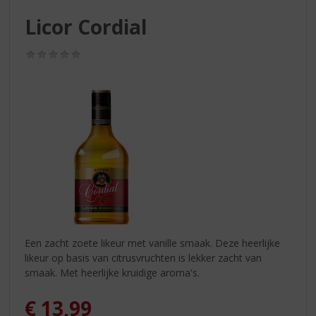
S
p
Licor Cordial
r
i
(0,0
n
/
g
5)
n
a
a
r
d
e
n
a
v
i
g
Een zacht zoete likeur met vanille smaak. Deze heerlijke
a
likeur op basis van citrusvruchten is lekker zacht van
t
smaak. Met heerlijke kruidige aroma's.
i
e
€
13,99