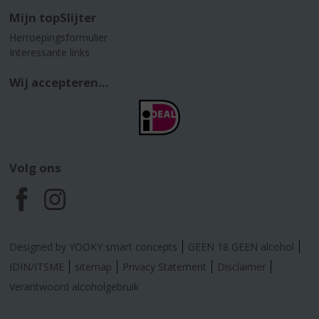
Mijn topSlijter
Herroepingsformulier
Interessante links
Wij accepteren...
Volg ons
F
I
a
n
Designed by YOOKY smart concepts
GEEN 18 GEEN alcohol
c
s
IDIN/ITSME
sitemap
Privacy Statement
Disclaimer
Verantwoord alcoholgebruik
e
t