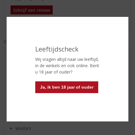
Schrijf een review
Er zijn nog geen reviews geplaatst voor dit product
EXCL. BTW
INCL. BTW
Leeftijdscheck
AANBIEDINGEN
Wij vragen altijd naar uw leeftijd,
in de winkels en ook online. Bent
WIJN VAN DE MAAND
u 18 jaar of ouder?
WHISKY VAN DE MAAND
RUM VAN DE MAAND
Ja, ik ben 18 jaar of ouder
BIER VAN DE MAAND
SPIRIT VAN DE MAAND
EXCLUSIEF TOPSLIJTER
WIJN
WHISKY