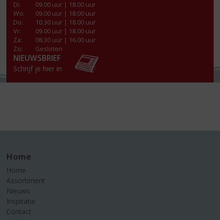
Di
:
09.00 uur | 18.00 uur
Wo
:
09.00 uur | 18.00 uur
Do
:
10.30 uur | 18.00 uur
Vr
:
09.00 uur | 18.00 uur
Za
:
08.30 uur | 16.00 uur
Zo:
Gesloten
NIEUWSBRIEF
Schrijf je hier in
Home
Home
Assortiment
Nieuws
Inspiratie
Contact