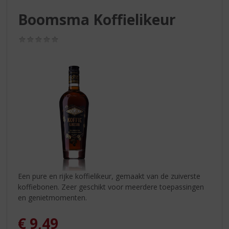
S
p
Boomsma Koffielikeur
r
i
(0,0
n
/
g
5)
n
a
a
r
d
e
n
a
v
i
g
Een pure en rijke koffielikeur, gemaakt van de zuiverste
a
koffiebonen. Zeer geschikt voor meerdere toepassingen
t
en genietmomenten.
i
e
€
9,49