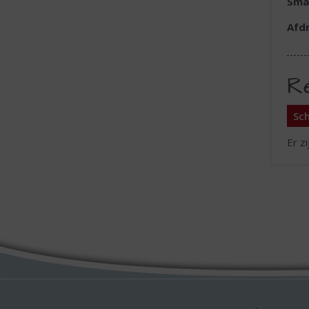
Sma
Afd
R
Sch
Er z