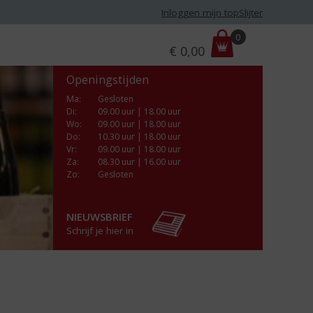
Inloggen mijn topSlijter
P
0
€
0,00
r
i
Openingstijden
j
s
Ma
:
Gesloten
Di
:
09.00 uur | 18.00 uur
:
Wo
:
09.00 uur | 18.00 uur
Do
:
10.30 uur | 18.00 uur
Vr
:
09.00 uur | 18.00 uur
Za
:
08.30 uur | 16.00 uur
Zo:
Gesloten
NIEUWSBRIEF
Schrijf je hier in