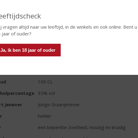
eeftijdscheck
j vragen altijd naar uw leeftijd, in de winkels en ook online. Bent u
In winkelmand
 jaar of ouder?
Ja, ik ben 18 jaar of ouder
TIKETINFORMATIE
d van Herkomst
Nederland
oud
100 CL
oholpercentage
35% vol
t jenever
Jonge Graanjenever
r
helder
r
een beperkte zoetheid, moutig en kruidig