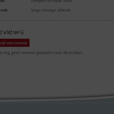
ak
complex vol maar zacht
ronk
lange moutige afdronk
eviews
rijf een review
ijn nog geen reviews geplaatst voor dit product