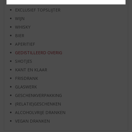
SPIRIT VAN DE MAAND
EXCLUSIEF TOPSLIJTER
WIJN
WHISKY
BIER
APERITIEF
GEDISTILLEERD OVERIG
SHOTJES
KANT EN KLAAR
FRISDRANK
GLASWERK
GESCHENKVERPAKKING
(RELATIE)GESCHENKEN
ALCOHOLVRIJE DRANKEN
VEGAN DRANKEN