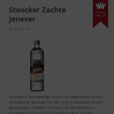
S
p
Stoocker Zachte
r
EXCLUSIEF
Jenever
TOPSLIJTER
i
n
g
(0,0
/
n
5)
a
a
r
d
e
n
a
v
i
g
a
Stoocker is een (h)eerlijke borrel van vaderlandse bodem.
t
Ambachtelijk gemaakt met alle zorg en aandacht die een
i
goed product verdient. De kunst van het distilleren is
e
eeuwenoud en heeft in ons land een lange en rijke