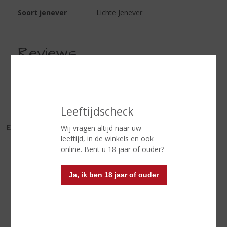
Soort jenever
Lichte Jenever
Reviews
Schrijf een review
Er zijn nog geen reviews geplaatst voor dit product
Leeftijdscheck
EXCL. BTW
INCL. BTW
Wij vragen altijd naar uw
leeftijd, in de winkels en ook
online. Bent u 18 jaar of ouder?
AANBIEDINGEN
WIJN VAN DE MAAND
Ja, ik ben 18 jaar of ouder
WHISKY VAN DE MAAND
RUM VAN DE MAAND
BIER VAN DE MAAND