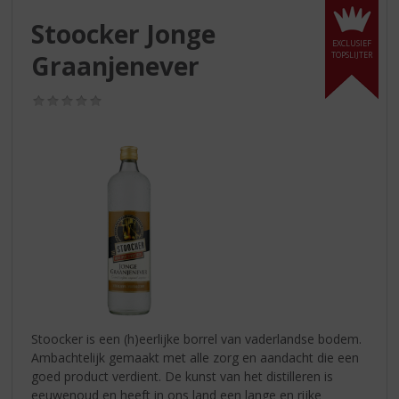
S
p
Stoocker Jonge
r
EXCLUSIEF
Graanjenever
TOPSLIJTER
i
n
g
(0,0
/
n
5)
a
a
r
d
e
n
a
v
i
g
a
Stoocker is een (h)eerlijke borrel van vaderlandse bodem.
t
Ambachtelijk gemaakt met alle zorg en aandacht die een
i
goed product verdient. De kunst van het distilleren is
e
eeuwenoud en heeft in ons land een lange en rijke