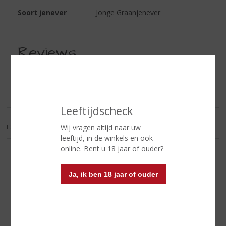
Soort jenever
Jonge Graanjenever
Reviews
Schrijf een review
Er zijn nog geen reviews geplaatst voor dit product
Leeftijdscheck
EXCL. BTW
INCL. BTW
Wij vragen altijd naar uw
leeftijd, in de winkels en ook
online. Bent u 18 jaar of ouder?
AANBIEDINGEN
WIJN VAN DE MAAND
Ja, ik ben 18 jaar of ouder
WHISKY VAN DE MAAND
RUM VAN DE MAAND
BIER VAN DE MAAND