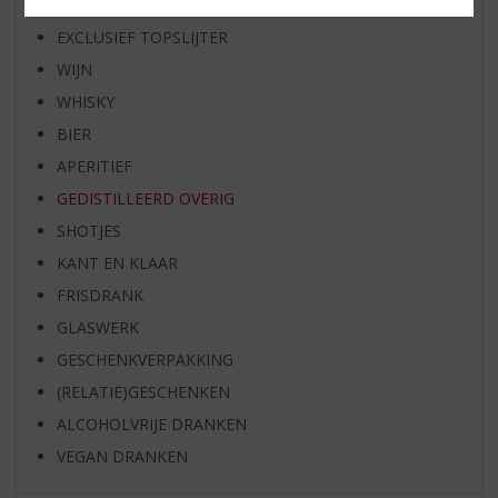
SPIRIT VAN DE MAAND
EXCLUSIEF TOPSLIJTER
WIJN
WHISKY
BIER
APERITIEF
GEDISTILLEERD OVERIG
SHOTJES
KANT EN KLAAR
FRISDRANK
GLASWERK
GESCHENKVERPAKKING
(RELATIE)GESCHENKEN
ALCOHOLVRIJE DRANKEN
VEGAN DRANKEN