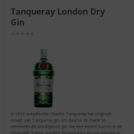
S
p
Tanqueray London Dry
r
Gin
i
n
g
(0,0
/
n
5)
a
a
r
d
e
n
a
v
i
g
a
In 1830 ontwikkelde Charles Tanqueray het originele
t
recept van Tanqueray gin om daarna de markt te
i
veroveren als prestigeuze gin. Na een enorm succes in de
e
Verenigde Staten, maakte de premium gin zijn opmars in