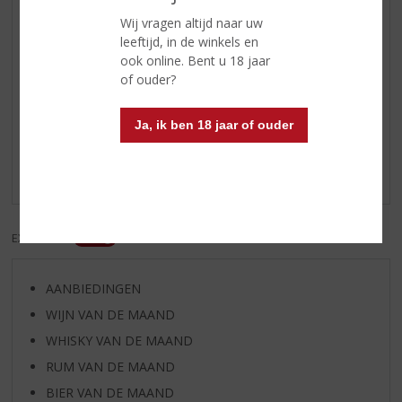
Afdronk
een lange pittige afdronk waarin
Wij vragen altijd naar uw
citrus een hoofdrol speelt
leeftijd, in de winkels en
ook online. Bent u 18 jaar
of ouder?
Reviews
Ja, ik ben 18 jaar of ouder
Schrijf een review
Er zijn nog geen reviews geplaatst voor dit product
EXCL. BTW
INCL. BTW
AANBIEDINGEN
WIJN VAN DE MAAND
WHISKY VAN DE MAAND
RUM VAN DE MAAND
BIER VAN DE MAAND