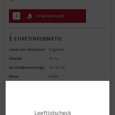
In winkelmand
ETIKETINFORMATIE
Land van Herkomst
Engeland
Inhoud
70 CL
Alcoholpercentage
43.1% vol
Kleur
helder
Geur
de vele botanische tonen van
deze gin komen voorbij, denk aan
jeneverbes, peper, bloemen en
citrus
Smaak
droge en krachtige smaak
Leeftijdscheck