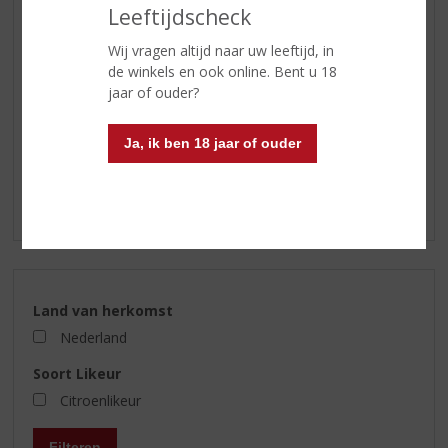
SHOTJES
Leeftijdscheck
KANT EN KLAAR
Wij vragen altijd naar uw leeftijd, in
FRISDRANK
de winkels en ook online. Bent u 18
GLASWERK
jaar of ouder?
GESCHENKVERPAKKING
Ja, ik ben 18 jaar of ouder
(RELATIE)GESCHENKEN
ALCOHOLVRIJE DRANKEN
VEGAN DRANKEN
Land van herkomst
Nederland
Soort Likeur
Citroenlikeur
Filteren