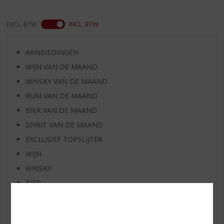
EXCL. BTW
INCL. BTW
AANBIEDINGEN
WIJN VAN DE MAAND
WHISKY VAN DE MAAND
RUM VAN DE MAAND
BIER VAN DE MAAND
SPIRIT VAN DE MAAND
EXCLUSIEF TOPSLIJTER
WIJN
WHISKY
BIER
APERITIEF
GEDISTILLEERD OVERIG