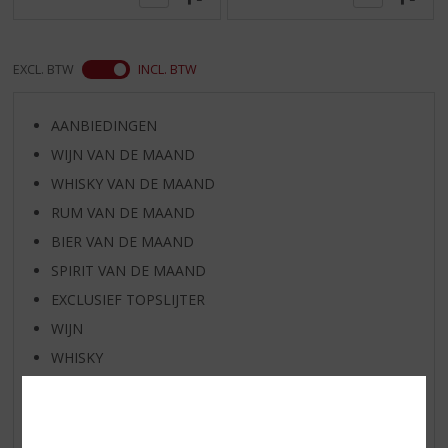
EXCL. BTW
INCL. BTW
AANBIEDINGEN
WIJN VAN DE MAAND
WHISKY VAN DE MAAND
RUM VAN DE MAAND
BIER VAN DE MAAND
SPIRIT VAN DE MAAND
EXCLUSIEF TOPSLIJTER
WIJN
WHISKY
BIER
APERITIEF
GEDISTILLEERD OVERIG