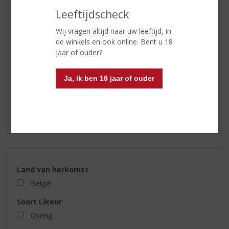
Leeftijdscheck
SHOTJES
KANT EN KLAAR
Wij vragen altijd naar uw leeftijd, in
de winkels en ook online. Bent u 18
FRISDRANK
jaar of ouder?
GLASWERK
GESCHENKVERPAKKING
Ja, ik ben 18 jaar of ouder
(RELATIE)GESCHENKEN
ALCOHOLVRIJE DRANKEN
VEGAN DRANKEN
Land van herkomst
België
Soort Likeur
Overig