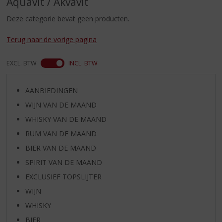
Aquavit / Akvavit
S
p
Deze categorie bevat geen producten.
r
i
Terug naar de vorige pagina
n
g
EXCL. BTW
INCL. BTW
n
a
a
AANBIEDINGEN
r
WIJN VAN DE MAAND
d
e
WHISKY VAN DE MAAND
n
RUM VAN DE MAAND
a
v
BIER VAN DE MAAND
i
SPIRIT VAN DE MAAND
g
EXCLUSIEF TOPSLIJTER
a
t
WIJN
i
WHISKY
e
BIER