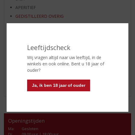
APERITIEF
GEDISTILLEERD OVERIG
SHOTJES
KANT EN KLAAR
FRISDRANK
Leeftijdscheck
GLASWERK
Wij vragen altijd naar uw leeftijd, in de
GESCHENKVERPAKKING
winkels en ook online. Bent u 18 jaar of
(RELATIE)GESCHENKEN
ouder?
ALCOHOLVRIJE DRANKEN
Ja, ik ben 18 jaar of ouder
VEGAN DRANKEN
Openingstijden
Ma
:
Gesloten
Di
:
09.00 uur | 18.00 uur