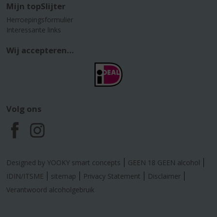
Mijn topSlijter
Herroepingsformulier
Interessante links
Wij accepteren...
Volg ons
F
I
a
n
Designed by YOOKY smart concepts
GEEN 18 GEEN alcohol
c
s
IDIN/ITSME
sitemap
Privacy Statement
Disclaimer
Verantwoord alcoholgebruik
e
t