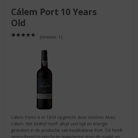
S
p
Cálem Port 10 Years
r
Old
i
n
g
(5,0
(reviews: 1)
/
n
5)
a
a
r
d
e
n
a
v
i
g
a
Cálem Porto is in 1859 opgericht door António Alves
t
Cálem. Het bedrijf heeft altijd veel tijd en energie
i
gestoken in de productie van kwalitatieve Port. Dit heeft
e
geresulteerd in een hoge waardering door de markt en