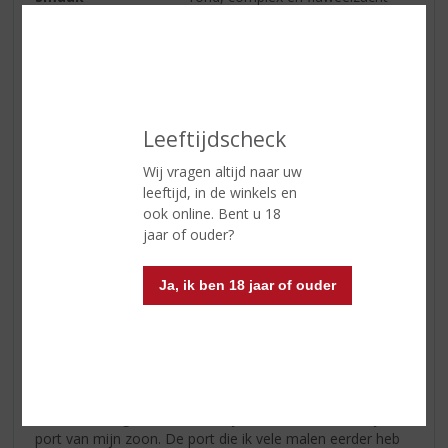
Afdronk
lang
Wijn-spijs
Ideaal om zo te genieten of
gekoeld bij chocoladedesserts
Serveertip
Tussen 12 - 14 °C.
Leeftijdscheck
Wij vragen altijd naar uw
Reviews
leeftijd, in de winkels en
ook online. Bent u 18
jaar of ouder?
Schrijf een review
Agnes
Ja, ik ben 18 jaar of ouder
03-09-2024
(5,0
/
5)
Onweerstaanbaar
Als kado kreeg ik een klein flesje van deze overheerlijke
port van mijn zoon. De port die ik vele malen eerder heb