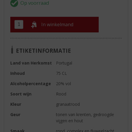
In winkelmand
ETIKETINFORMATIE
Land van Herkomst
Portugal
Inhoud
75 CL
Alcoholpercentage
20% vol
Soort wijn
Rood
Kleur
granaatrood
Geur
tonen van krenten, gedroogde
vijgen en hout
Smaak
rond, complex en fluweelzacht