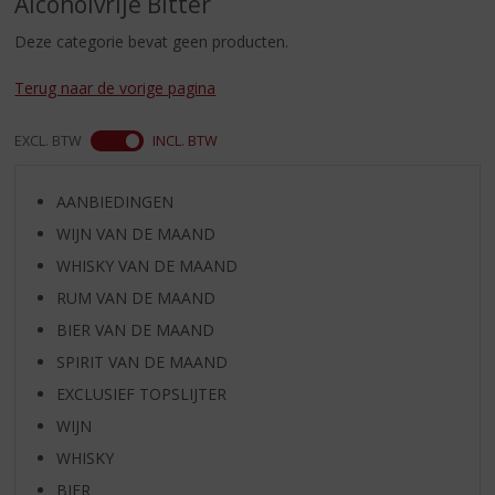
Alcoholvrije Bitter
S
p
Deze categorie bevat geen producten.
r
i
Terug naar de vorige pagina
n
g
EXCL. BTW
INCL. BTW
n
a
a
AANBIEDINGEN
r
WIJN VAN DE MAAND
d
e
WHISKY VAN DE MAAND
n
RUM VAN DE MAAND
a
v
BIER VAN DE MAAND
i
SPIRIT VAN DE MAAND
g
EXCLUSIEF TOPSLIJTER
a
t
WIJN
i
WHISKY
e
BIER