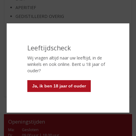
APERITIEF
GEDISTILLEERD OVERIG
SHOTJES
KANT EN KLAAR
FRISDRANK
Leeftijdscheck
GLASWERK
Wij vragen altijd naar uw leeftijd, in de
GESCHENKVERPAKKING
winkels en ook online. Bent u 18 jaar of
(RELATIE)GESCHENKEN
ouder?
ALCOHOLVRIJE DRANKEN
Ja, ik ben 18 jaar of ouder
VEGAN DRANKEN
Openingstijden
Ma
:
Gesloten
Di
:
09.00 uur | 18.00 uur