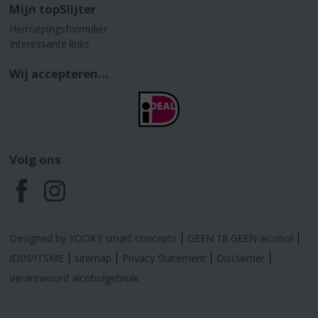
Mijn topSlijter
Herroepingsformulier
Interessante links
Wij accepteren...
Volg ons
F
I
a
n
Designed by YOOKY smart concepts
GEEN 18 GEEN alcohol
c
s
IDIN/ITSME
sitemap
Privacy Statement
Disclaimer
Verantwoord alcoholgebruik
e
t