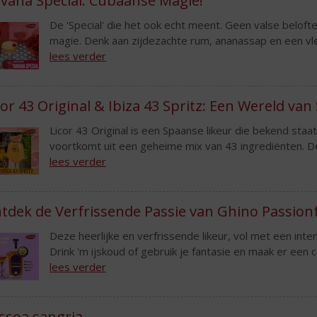
vana Special. Cubaanse Magie!
De 'Special' die het ook echt meent. Geen valse beloft
magie. Denk aan zijdezachte rum, ananassap en een vleugj
lees verder
cor 43 Original & Ibiza 43 Spritz: Een Wereld va
Licor 43 Original is een Spaanse likeur die bekend staa
voortkomt uit een geheime mix van 43 ingrediënten. De 
lees verder
tdek de Verfrissende Passie van Ghino Passionf
Deze heerlijke en verfrissende likeur, vol met een int
Drink 'm ijskoud of gebruik je fantasie en maak er een co
lees verder
ssoa sangria