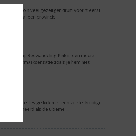
ijl toch zo'n veel gezelliger druif! Voor ‘t eerst
ria in Ragusa, een provincie ...
 variant bij. Boswandeling Pink is een mooie
amel. Een smaaksensatie zoals je hem niet
oudt van een stevige kick met een zoete, kruidige
 gepositioneerd als de ultieme ...