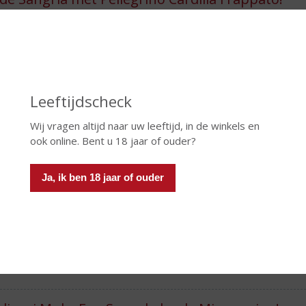
Dat frappato niet veel bekender is dan nero d'avola! Terw
schriftelijk vermeld in 1760, als zijnde een druif in Vitto
lees verder
Leeftijdscheck
swandeling pink macarons… Klein maar fijn!
In 2021 kreeg de vertrouwde Boswandeling er een roze
Wij vragen altijd naar uw leeftijd, in de winkels en
zachte roomlikeur met de smaken van framboos en kar
ook online. Bent u 18 jaar of ouder?
eerder...
lees verder
Ja, ik ben 18 jaar of ouder
urbal Smash! Met Fireball Cinnamon Whisky
Fireball Cinnamon Whisky is dé whiskylikeur voor wie h
twist. Dit iconische merk heeft zich over de hele wereld
lees verder