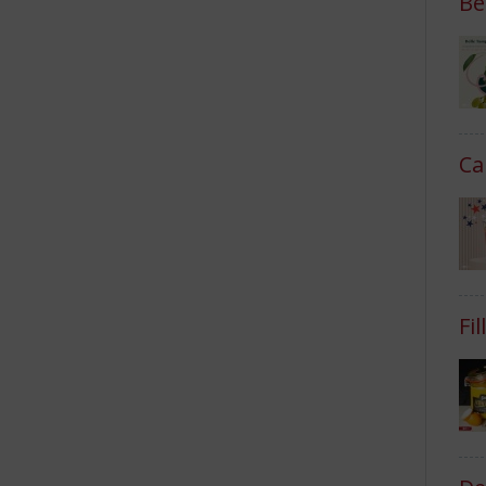
Be
Ca
Fi