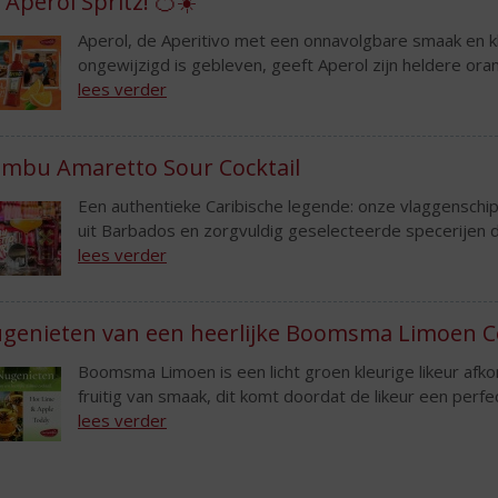
 Aperol Spritz! 🍊☀️
Aperol, de Aperitivo met een onnavolgbare smaak en kl
ongewijzigd is gebleven, geeft Aperol zijn heldere oranje
lees verder
mbu Amaretto Sour Cocktail
Een authentieke Caribische legende: onze vlaggenschipc
uit Barbados en zorgvuldig geselecteerde specerijen die 
lees verder
genieten van een heerlijke Boomsma Limoen Co
Boomsma Limoen is een licht groen kleurige likeur afkom
fruitig van smaak, dit komt doordat de likeur een perfe
lees verder