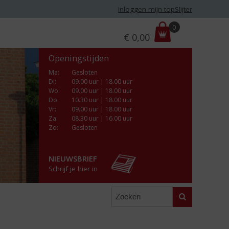
Inloggen mijn topSlijter
P
0
€
0,00
r
i
Openingstijden
j
s
Ma
:
Gesloten
Di
:
09.00 uur | 18.00 uur
:
Wo
:
09.00 uur | 18.00 uur
Do
:
10.30 uur | 18.00 uur
Vr
:
09.00 uur | 18.00 uur
Za
:
08.30 uur | 16.00 uur
Zo:
Gesloten
NIEUWSBRIEF
Schrijf je hier in
Zoeken