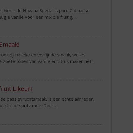
es hier – de Havana Special is pure Cubaanse
e vanille voor een mix die fruitig, ...
n Smaak!
t om zijn unieke en verfijnde smaak, welke
zoete tonen van vanille en citrus maken het ...
ruit Likeur!
ense passievruchtsmaak, is een echte aanrader.
cktail of spritz mee. Denk ...