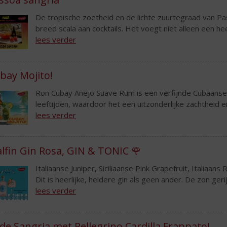
De tropische zoetheid en de lichte zuurtegraad van P
breed scala aan cocktails. Het voegt niet alleen een hee
lees verder
bay Mojito!
Ron Cubay Añejo Suave Rum is een verfijnde Cubaanse 
leeftijden, waardoor het een uitzonderlijke zachtheid e
lees verder
lfin Gin Rosa, GIN & TONIC 🌹
Italiaanse Juniper, Siciliaanse Pink Grapefruit, Italiaa
Dit is heerlijke, heldere gin als geen ander. De zon gerij
lees verder
de Sangria met Pellegrino Cardilla Frappato!