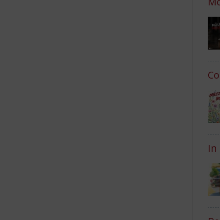
Mo
Co
In